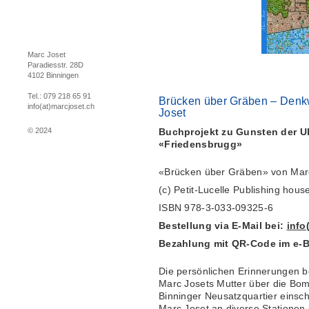
Marc Joset
Paradiesstr. 28D
4102 Binningen
Tel.: 079 218 65 91
Brücken über Gräben – Denk
info(at)marcjoset.ch
Joset
© 2024
Buchprojekt zu Gunsten der Uk
«Friedensbrugg»
«Brücken über Gräben» von Mar
(c) Petit-Lucelle Publishing hou
ISBN 978-3-033-09325-6
Bestellung via E-Mail bei:
info
Bezahlung mit QR-Code im e-B
Die persönlichen Erinnerungen b
Marc Josets Mutter über die Bo
Binninger Neusatzquartier einsch
Marc Joset an diverse Stationen