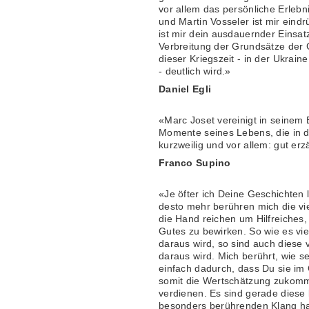
vor allem das persönliche Erlebn
und Martin Vosseler ist mir ein
ist mir dein ausdauernder Einsat
Verbreitung der Grundsätze der G
dieser Kriegszeit - in der Ukrai
- deutlich wird.»
Daniel Egli
«Marc Joset vereinigt in seinem 
Momente seines Lebens, die in d
kurzweilig und vor allem: gut erzä
Franco Supino
«Je öfter ich Deine Geschichten l
desto mehr berühren mich die vi
die Hand reichen um Hilfreiches,
Gutes zu bewirken. So wie es vie
daraus wird, so sind auch diese 
daraus wird. Mich berührt, wie se
einfach dadurch, dass Du sie im
somit die Wertschätzung zukomme
verdienen. Es sind gerade diese
besonders berührenden Klang h