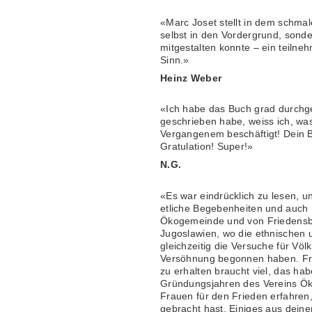
«Marc Joset stellt in dem schmale
selbst in den Vordergrund, sonde
mitgestalten konnte – ein teiln
Sinn.»
Heinz Weber
«Ich habe das Buch grad durchgel
geschrieben habe, weiss ich, was
Vergangenem beschäftigt! Dein Bü
Gratulation! Super!»
N.G.
«Es war eindrücklich zu lesen, u
etliche Begebenheiten und auch 
Ökogemeinde und von Friedensbr
Jugoslawien, wo die ethnischen u
gleichzeitig die Versuche für Vö
Versöhnung begonnen haben. Frie
zu erhalten braucht viel, das ha
Gründungsjahren des Vereins Ö
Frauen für den Frieden erfahren
gebracht hast. Einiges aus deine