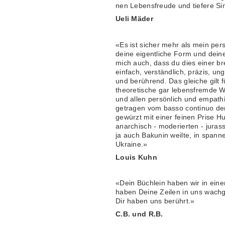
nen Lebensfreude und tiefere Si
Ueli Mäder
«Es ist sicher mehr als mein per
deine eigentliche Form und deine
mich auch, dass du dies einer bre
einfach, verständlich, präzis, ung
und berührend. Das gleiche gilt
theoretische gar lebensfremde We
und allen persönlich und empat
getragen vom basso continuo der 
gewürzt mit einer feinen Prise 
anarchisch - moderierten - jur
ja auch Bakunin weilte, in span
Ukraine.»
Louis Kuhn
«Dein Büchlein haben wir in ein
haben Deine Zeilen in uns wachg
Dir haben uns berührt.»
C.B. und R.B.