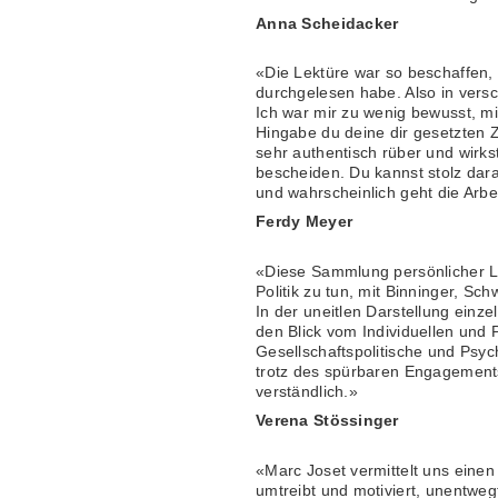
Anna Scheidacker
«Die Lektüre war so beschaffen, 
durchgelesen habe. Also in versc
Ich war mir zu wenig bewusst, mi
Hingabe du deine dir gesetzten Z
sehr authentisch rüber und wirks
bescheiden. Du kannst stolz darau
und wahrscheinlich geht die Arbe
Ferdy Meyer
«Diese Sammlung persönlicher 
Politik zu tun, mit Binninger, Sc
In der uneitlen Darstellung einze
den Blick vom Individuellen und P
Gesellschaftspolitische und Psyc
trotz des spürbaren Engagement
verständlich.»
Verena Stössinger
«Marc Joset vermittelt uns einen 
umtreibt und motiviert, unentweg