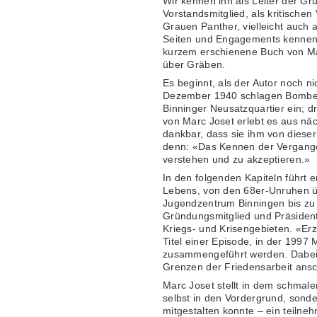
Wir kennen ihn als Leiter der Grup
Vorstandsmitglied, als kritisch
Grauen Panther, vielleicht auch a
Seiten und Engagements kennen w
kurzem erschienene Buch von Ma
über Gräben.
Es beginnt, als der Autor noch ni
Dezember 1940 schlagen Bomben 
Binninger Neusatzquartier ein; d
von Marc Joset erlebt es aus näc
dankbar, dass sie ihm von dieser 
denn: «Das Kennen der Vergangen
verstehen und zu akzeptieren.»
In den folgenden Kapiteln führt 
Lebens, von den 68er-Unruhen ü
Jugendzentrum Binningen bis zu 
Gründungsmitglied und Präsident
Kriegs- und Krisengebieten. «Erz
Titel einer Episode, in der 199
zusammengeführt werden. Dabei
Grenzen der Friedensarbeit ansch
Marc Joset stellt in dem schmalen
selbst in den Vordergrund, sonde
mitgestalten konnte – ein teiln